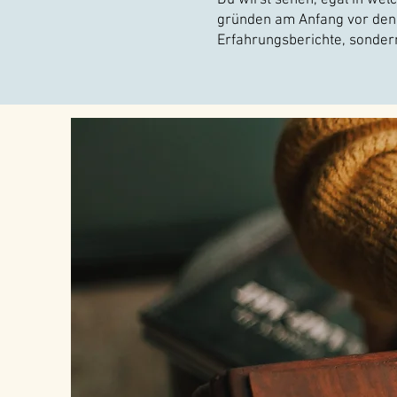
Du wirst sehen, egal in we
gründen am Anfang vor den 
Erfahrungsberichte, sondern