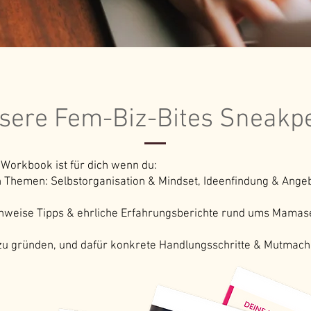
sere Fem-Biz-Bites Sneakp
Workbook ist für dich wenn du:
n Themen: Selbstorganisation & Mindset, Ideenfindung & Angeb
nweise Tipps & ehrliche Erfahrungsberichte rund ums Mamas
r zu gründen, und dafür konkrete Handlungsschritte & Mutmac