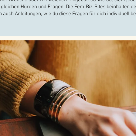
lcher Branche oder mit welchem Angebot: So wie du, steht j
gleichen Hürden und Fragen. Die Fem-Biz-Bites beinhalten de
 auch Anleitungen, wie du diese Fragen für dich individuell 