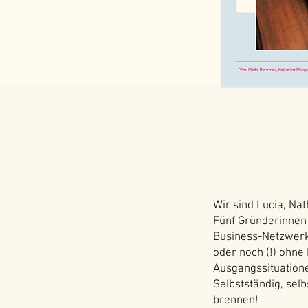
Wir sind Lucia, Nat
Fünf Gründerinnen
Business-Netzwerk
oder noch (!) ohne
Ausgangssituatione
Selbstständig, sel
brennen!