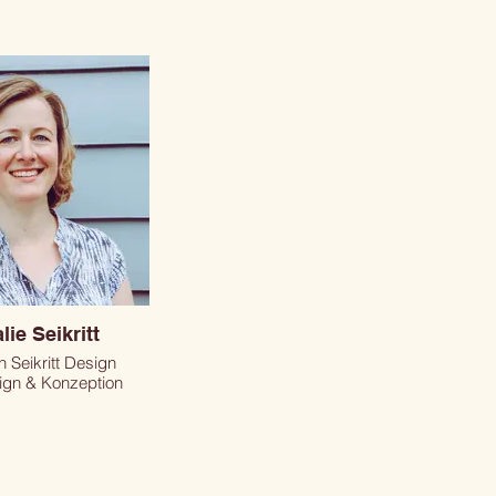
lie Seikritt
 Seikritt Design
ign & Konzeption